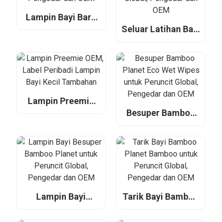
Lampin Bayi Baru
Lahir Besuper Air
Seluar Latihan Bayi
untuk Peruncit
Berwarna-warni
Global, Pengedar
Besuper Fantastic
dan OEM
untuk Peruncit
Global, Pengedar
dan OEM
Lampin Preemie
OEM, Label
Besuper Bamboo
Peribadi Lampin
Planet Eco Wet
Bayi Kecil
Wipes untuk
Tambahan
Peruncit Global,
Pengedar dan OEM
Lampin Bayi
Tarik Bayi Bamboo
Besuper Bamboo
Planet Bamboo
Planet untuk
untuk Peruncit