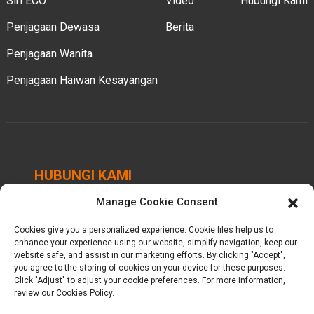
Siri ECO
Video
Hubungi Kami
Penjagaan Dewasa
Berita
Penjagaan Wanita
Penjagaan Haiwan Kesayangan
HUBUNGI KAMI
Manage Cookie Consent
Taman Perindustrian Chengbei, Bandar Luocheng,
Daerah Hui'an, Quanzhou, Fujian, China.
Cookies give you a personalized experience. Cookie files help us to
enhance your experience using our website, simplify navigation, keep our
+86-18698368716
website safe, and assist in our marketing efforts. By clicking "Accept",
you agree to the storing of cookies on your device for these purposes.
Click "Adjust" to adjust your cookie preferences. For more information,
kelly@baron-china.cc
review our Cookies Policy.