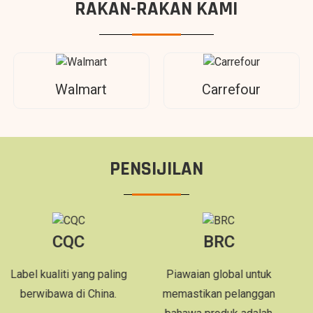
RAKAN-RAKAN KAMI
Walmart
Carrefour
PENSIJILAN
CQC
BRC
F
liti yang paling
Piawaian global untuk
Untuk 
awa di China.
memastikan pelanggan
pelanggan