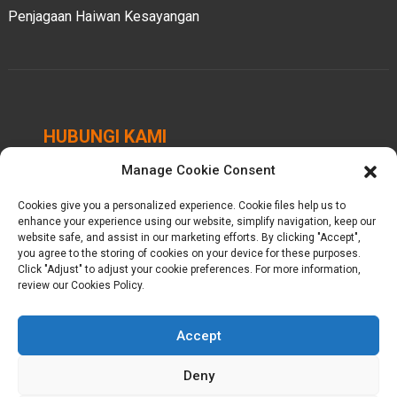
Penjagaan Haiwan Kesayangan
HUBUNGI KAMI
Manage Cookie Consent
Taman Perindustrian Chengbei, Bandar Luocheng,
Daerah Hui'an, Quanzhou, Fujian, China.
Cookies give you a personalized experience. Cookie files help us to
enhance your experience using our website, simplify navigation, keep our
+86-18698368716
website safe, and assist in our marketing efforts. By clicking "Accept",
you agree to the storing of cookies on your device for these purposes.
Click "Adjust" to adjust your cookie preferences. For more information,
kelly@baron-china.cc
review our Cookies Policy.
Accept
Deny
© Hak Cipta - 2010-2025 : Hak Cipta Terpelihara.
Peta laman
-